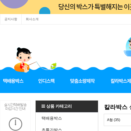
공지사항
회사소개
상품 카테고리
칼라박스
택배용박스
A형 (35)
초특가박스