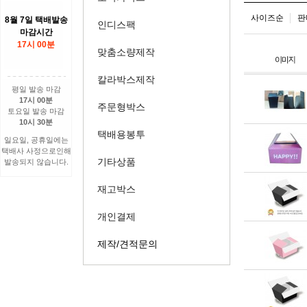
사이즈순
판
8월 7일 택배발송
인디스팩
마감시간
17시 00분
맞춤소량제작
칼라박스제작
평일 발송 마감
17시 00분
주문형박스
토요일 발송 마감
10시 30분
택배용봉투
일요일, 공휴일에는
택배사 사정으로인해
기타상품
발송되지 않습니다.
재고박스
개인결제
제작/견적문의