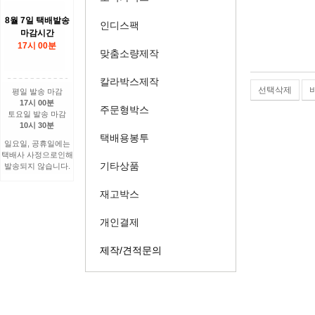
8월 7일 택배발송
인디스팩
마감시간
17시 00분
맞춤소량제작
칼라박스제작
선택삭제
평일 발송 마감
17시 00분
주문형박스
토요일 발송 마감
10시 30분
택배용봉투
일요일, 공휴일에는
택배사 사정으로인해
기타상품
발송되지 않습니다.
재고박스
개인결제
제작/견적문의